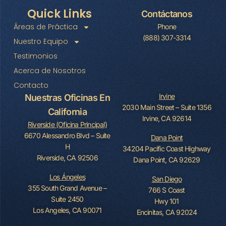
Quick Links
Contáctanos
Áreas de Práctica
Phone
(888) 307-3314
Nuestro Equipo
Testimonios
Acerca de Nosotros
Contacto
Irvine
Nuestras Oficinas En
2030 Main Street – Suite 1356
California
Irvine, CA 92614
Riverside (Oficina Principal)
6670 Alessandro Blvd – Suite
Dana Point
H
34204 Pacific Coast Highway
Riverside, CA 92506
Dana Point, CA 92629
Los Ángeles
San Diego
355 South Grand Avenue –
766 S Coast
Suite 2450
Hwy 101
Los Angeles, CA 90071
Encinitas, CA 92024