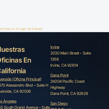
rrónea en el lugar de trabajo
Irvine
s
uestras
2030 Main Street – Suite
ficinas En
1356
Irvine, CA 92614
alifornia
Dana Point
verside (Oficina Principal)
34204 Pacific Coast
70 Alessandro Blvd – Suite H
Highway
verside, CA 92506
Dana Point, CA 92629
s Ángeles
San Diego
5 South Grand Avenue – Suite