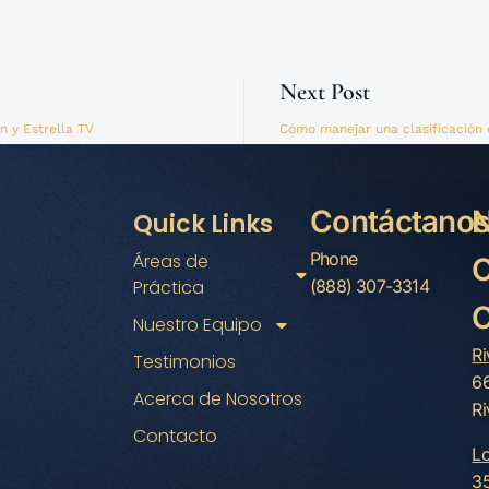
Next Post
n y Estrella TV
Cómo manejar una clasificación e
Contáctano
N
Quick Links
Phone
Áreas de
O
Práctica
(888) 307-3314
C
Nuestro Equipo
Ri
Testimonios
66
Acerca de Nosotros
Ri
Contacto
Lo
35