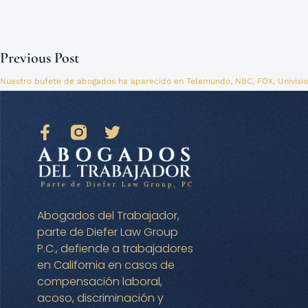
Previous Post
Nuestro bufete de abogados ha aparecido en Telemundo, NBC, FOX, Univisio
Abogados del Trabajador,
parte de Diefer Law Group
P.C., defiende a trabajadores
en California en casos de
compensación laboral,
acoso, discriminación y