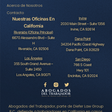
Acerca de Nosotros
Contacto
Irvine
Nuestras Oficinas En
2030 Main Street – Suite 1356
California
Irvine, CA 92614
Riverside (Oficina Principal)
6670 Alessandro Blvd – Suite
Dana Point
H
34204 Pacific Coast Highway
Riverside, CA 92506
Dana Point, CA 92629
Los Ángeles
San Diego
355 South Grand Avenue –
766 S Coast
Suite 2450
Hwy 101
Los Angeles, CA 90071
Encinitas, CA 92024
Abogados del Trabajador, parte de Diefer Law Group
P.C., defiende a trabajadores en California en casos