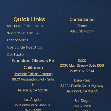
Quick Links
Contáctanos
Áreas de Práctica
Phone
(888) 307-3314
Nuestro Equipo
Testimonios
Acerca de Nosotros
Contacto
Irvine
Nuestras Oficinas En
2030 Main Street – Suite 1356
California
Irvine, CA 92614
Riverside (Oficina Principal)
6670 Alessandro Blvd – Suite
Dana Point
H
34204 Pacific Coast Highway
Riverside, CA 92506
Dana Point, CA 92629
Los Ángeles
San Diego
355 South Grand Avenue –
766 S Coast
Suite 2450