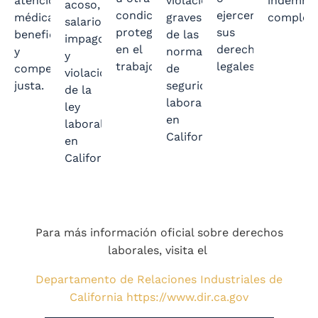
atención
violaciones
indemniz
acoso,
condición
ejercer
médica,
graves
completa
salarios
protegida
sus
beneficios
de las
impagos
en el
derechos
Saber M
y
normas
y
trabajo.
legales.
compensación
de
violaciones
justa.
seguridad
de la
Ver Más
Descubre Más
laboral
ley
Conoce Más
en
laboral
California.
en
California.
Más Información
Más Detalles
Para más información oficial sobre derechos
laborales, visita el
Departamento de Relaciones Industriales de
California
https://www.dir.ca.gov