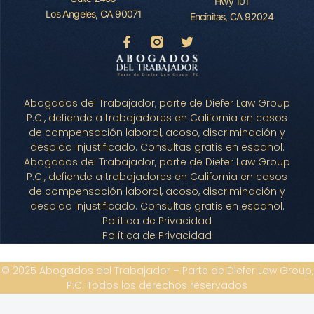
Hwy 101
Los Angeles, CA 90071
Encinitas, CA 92024
Abogados del Trabajador, parte de Diefer Law Group
P.C., defiende a trabajadores en California en casos
de compensación laboral, acoso, discriminación y
despido injustificado. Consultas gratis en español.
Abogados del Trabajador, parte de Diefer Law Group
P.C., defiende a trabajadores en California en casos
de compensación laboral, acoso, discriminación y
despido injustificado. Consultas gratis en español.
Política de Privacidad
Política de Privacidad
© 2025 Abogados del Trabajador – Parte de Diefer Law Group,
P.C. Todos los derechos reservados