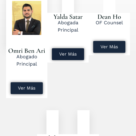
Yalda Satar
Dean Ho
Abogada
OF Counsel
Principal
Ver Más
Omri Ben Ari
Ver Más
Abogado
Principal
Ver Más