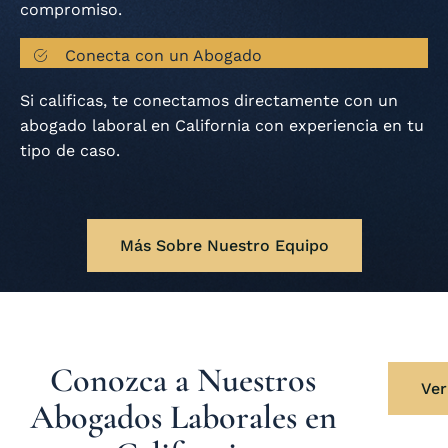
compromiso.
Conecta con un Abogado
Si calificas, te conectamos directamente con un
abogado laboral en California con experiencia en tu
tipo de caso.
Más Sobre Nuestro Equipo
Conozca a Nuestros
Ver
Abogados Laborales en